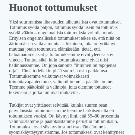
Huonot tottumukset
Yksi suurimmista lihavuuden aiheuttajista ovat tottumukset.
Tottumus syödä paljon, tottumus syödä usein tai tottumus
syödä väärin – ongelmallisia tottumuksia voi olla monia.
Erityisen ongelmalliseksi tottumukset tekee se, että niitä on
äärimmäisen vaikea muuttaa. Jokainen, joka on yrittänyt
muuttaa jotain tottumusta elämässään, tietää, että
haluamamme asiat ja tottumuksemme eivät yleensä sovi
yhteen. Tuntuu siltä, kuin tottumuksemme eivät olisi
hallinnassamme. On jopa sanonta ”ihminen on tapojensa
orja”. Tämä todellakin pitää suurelta osin paikkansa.
Tottumuksemme vaikuttavat voimakkaasti
toimintavapauteemme, valintoihimme ja päätöksiimme.
Teemme päätöksiä ja valintoja, joita olemme tottuneet
tekemään ja jotka tuntuvat mukavilta.
Tutkijat ovat yrittäneet selvittää, kuinka suuren osan
päivittäisistä toiminnoistamme teemme harkitsematta eli
tottumuksen vuoksi. On käynyt ilmi, että 55–80 prosenttia
valinnoistamme ja päätöksistämme perustuu tottumuksiin.
Tottumukset ovat siis hyvin suuri osa elämäämme ja
syömiskäyttäytymistämme. Jos tottumuksesi ovat kehittyneet