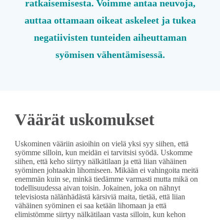
ratkaisemisesta. Voimme antaa neuvoja,
auttaa ottamaan oikeat askeleet ja tukea
negatiivisten tunteiden aiheuttaman
syömisen vähentämisessä.
Väärät uskomukset
Uskominen vääriin asioihin on vielä yksi syy siihen, että
syömme silloin, kun meidän ei tarvitsisi syödä. Uskomme
siihen, että keho siirtyy nälkätilaan ja että liian vähäinen
syöminen johtaakin lihomiseen. Mikään ei vahingoita meitä
enemmän kuin se, minkä tiedämme varmasti mutta mikä on
todellisuudessa aivan toisin. Jokainen, joka on nähnyt
televisiosta nälänhädästä kärsiviä maita, tietää, että liian
vähäinen syöminen ei saa ketään lihomaan ja että
elimistömme siirtyy nälkätilaan vasta silloin, kun kehon