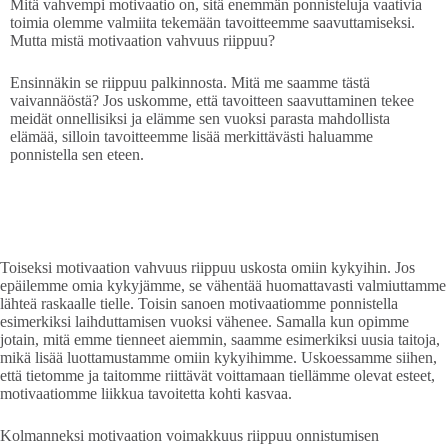
Mitä vahvempi motivaatio on, sitä enemmän ponnisteluja vaativia
toimia olemme valmiita tekemään tavoitteemme saavuttamiseksi.
Mutta mistä motivaation vahvuus riippuu?
Ensinnäkin se riippuu palkinnosta. Mitä me saamme tästä
vaivannäöstä? Jos uskomme, että tavoitteen saavuttaminen tekee
meidät onnellisiksi ja elämme sen vuoksi parasta mahdollista
elämää, silloin tavoitteemme lisää merkittävästi haluamme
ponnistella sen eteen.
Toiseksi motivaation vahvuus riippuu uskosta omiin kykyihin. Jos
epäilemme omia kykyjämme, se vähentää huomattavasti valmiuttamme
lähteä raskaalle tielle. Toisin sanoen motivaatiomme ponnistella
esimerkiksi laihduttamisen vuoksi vähenee. Samalla kun opimme
jotain, mitä emme tienneet aiemmin, saamme esimerkiksi uusia taitoja,
mikä lisää luottamustamme omiin kykyihimme. Uskoessamme siihen,
että tietomme ja taitomme riittävät voittamaan tiellämme olevat esteet,
motivaatiomme liikkua tavoitetta kohti kasvaa.
Kolmanneksi motivaation voimakkuus riippuu onnistumisen