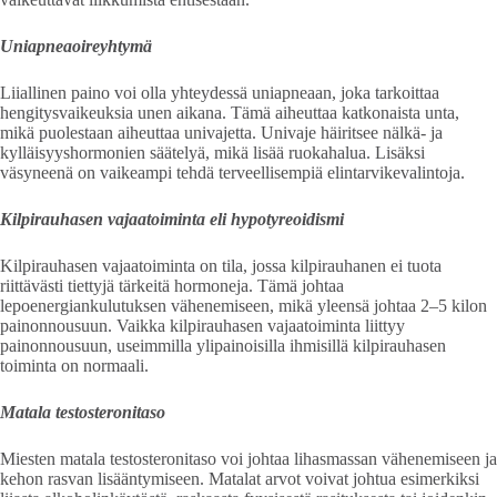
Uniapneaoireyhtymä
Liiallinen paino voi olla yhteydessä uniapneaan, joka tarkoittaa
hengitysvaikeuksia unen aikana. Tämä aiheuttaa katkonaista unta,
mikä puolestaan aiheuttaa univajetta. Univaje häiritsee nälkä- ja
kylläisyyshormonien säätelyä, mikä lisää ruokahalua. Lisäksi
väsyneenä on vaikeampi tehdä terveellisempiä elintarvikevalintoja.
Kilpirauhasen vajaatoiminta eli hypotyreoidismi
Kilpirauhasen vajaatoiminta on tila, jossa kilpirauhanen ei tuota
riittävästi tiettyjä tärkeitä hormoneja. Tämä johtaa
lepoenergiankulutuksen vähenemiseen, mikä yleensä johtaa 2–5 kilon
painonnousuun. Vaikka kilpirauhasen vajaatoiminta liittyy
painonnousuun, useimmilla ylipainoisilla ihmisillä kilpirauhasen
toiminta on normaali.
Matala testosteronitaso
Miesten matala testosteronitaso voi johtaa lihasmassan vähenemiseen ja
kehon rasvan lisääntymiseen. Matalat arvot voivat johtua esimerkiksi