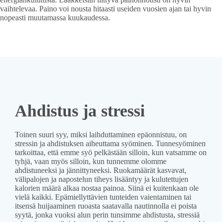
vaihtelevaa. Paino voi nousta hitaasti useiden vuosien ajan tai hyvin
nopeasti muutamassa kuukaudessa.
Ahdistus ja stressi
Toinen suuri syy, miksi laihduttaminen epäonnistuu, on
stressin ja ahdistuksen aiheuttama syöminen. Tunnesyöminen
tarkoittaa, että emme syö pelkästään silloin, kun vatsamme on
tyhjä, vaan myös silloin, kun tunnemme olomme
ahdistuneeksi ja jännittyneeksi. Ruokamäärät kasvavat,
välipalojen ja napostelun tiheys lisääntyy ja kulutettujen
kalorien määrä alkaa nostaa painoa. Siinä ei kuitenkaan ole
vielä kaikki. Epämiellyttävien tunteiden vaientaminen tai
itsensä huijaaminen ruoasta saatavalla nautinnolla ei poista
syytä, jonka vuoksi alun perin tunsimme ahdistusta, stressiä