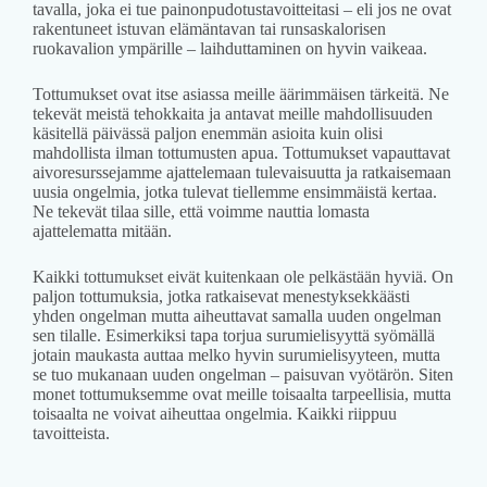
tavalla, joka ei tue painonpudotustavoitteitasi – eli jos ne ovat
rakentuneet istuvan elämäntavan tai runsaskalorisen
ruokavalion ympärille – laihduttaminen on hyvin vaikeaa.
Tottumukset ovat itse asiassa meille äärimmäisen tärkeitä. Ne
tekevät meistä tehokkaita ja antavat meille mahdollisuuden
käsitellä päivässä paljon enemmän asioita kuin olisi
mahdollista ilman tottumusten apua. Tottumukset vapauttavat
aivoresurssejamme ajattelemaan tulevaisuutta ja ratkaisemaan
uusia ongelmia, jotka tulevat tiellemme ensimmäistä kertaa.
Ne tekevät tilaa sille, että voimme nauttia lomasta
ajattelematta mitään.
Kaikki tottumukset eivät kuitenkaan ole pelkästään hyviä. On
paljon tottumuksia, jotka ratkaisevat menestyksekkäästi
yhden ongelman mutta aiheuttavat samalla uuden ongelman
sen tilalle. Esimerkiksi tapa torjua surumielisyyttä syömällä
jotain maukasta auttaa melko hyvin surumielisyyteen, mutta
se tuo mukanaan uuden ongelman – paisuvan vyötärön. Siten
monet tottumuksemme ovat meille toisaalta tarpeellisia, mutta
toisaalta ne voivat aiheuttaa ongelmia. Kaikki riippuu
tavoitteista.