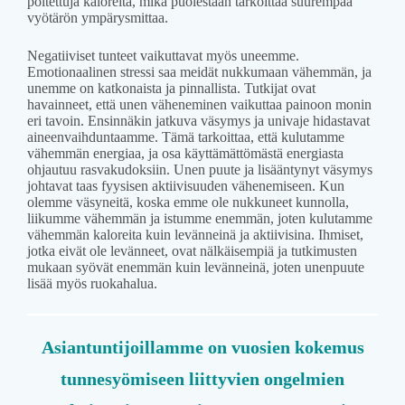
poltettuja kaloreita, mikä puolestaan tarkoittaa suurempaa
vyötärön ympärysmittaa.
Negatiiviset tunteet vaikuttavat myös uneemme.
Emotionaalinen stressi saa meidät nukkumaan vähemmän, ja
unemme on katkonaista ja pinnallista. Tutkijat ovat
havainneet, että unen väheneminen vaikuttaa painoon monin
eri tavoin. Ensinnäkin jatkuva väsymys ja univaje hidastavat
aineenvaihduntaamme. Tämä tarkoittaa, että kulutamme
vähemmän energiaa, ja osa käyttämättömästä energiasta
ohjautuu rasvakudoksiin. Unen puute ja lisääntynyt väsymys
johtavat taas fyysisen aktiivisuuden vähenemiseen. Kun
olemme väsyneitä, koska emme ole nukkuneet kunnolla,
liikumme vähemmän ja istumme enemmän, joten kulutamme
vähemmän kaloreita kuin levänneinä ja aktiivisina. Ihmiset,
jotka eivät ole levänneet, ovat nälkäisempiä ja tutkimusten
mukaan syövät enemmän kuin levänneinä, joten unenpuute
lisää myös ruokahalua.
Asiantuntijoillamme on vuosien kokemus
tunnesyömiseen liittyvien ongelmien