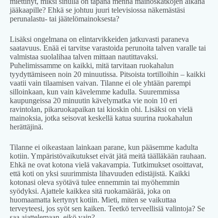
miettinyt, miksi sinulla on tapana mennä mainoskatkojen aikana
jääkaapille? Ehkä se johtuu juuri televisiossa näkemästäsi
perunalastu- tai jäätelömainoksesta?
Lisäksi ongelmana on elintarvikkeiden jatkuvasti paraneva
saatavuus. Enää ei tarvitse varastoida perunoita talven varalle tai
valmistaa suolalihaa talven mittaan nautittavaksi.
Puhelimissamme on kaikki, mitä tarvitaan ruokahalun
tyydyttämiseen noin 20 minuutissa. Pitsoista tortilloihin – kaikki
vaatii vain tilaamisen vaivan. Tilanne ei ole yhtään parempi
silloinkaan, kun vain kävelemme kadulla. Suuremmissa
kaupungeissa 20 minuutin kävelymatka vie noin 10 eri
ravintolan, pikaruokapaikan tai kioskin ohi. Lisäksi on vielä
mainoksia, jotka seisovat keskellä katua suurina ruokahalun
herättäjinä.
Tilanne ei oikeastaan lainkaan parane, kun pääsemme kadulta
kotiin. Ympäristövaikutukset eivät jätä meitä täälläkään rauhaan.
Ehkä ne ovat kotona vielä vakavampia. Tutkimukset osoittavat,
että koti on yksi suurimmista lihavuuden edistäjistä. Kaikki
kotonasi oleva syötävä tulee ennemmin tai myöhemmin
syödyksi. Ajattele kaikkea sitä ruokamäärää, joka on
huomaamatta kertynyt kotiin. Mieti, miten se vaikuttaa
terveyteesi, jos syöt sen kaiken. Teetkö terveellisiä valintoja? Se
saa ajattelemaan, eikö vain?