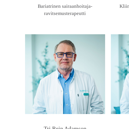
Bariatrinen sairaanhoitaja-
Klii
ravitsemusterapeutti
Tri Rein Adamson