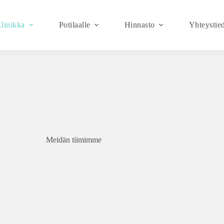
linikka
Potilaalle
Hinnasto
Yhteystie
Meidän tiimimme