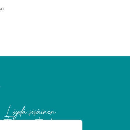
kö
Löydä sisäinen
itsevarmuutesi!