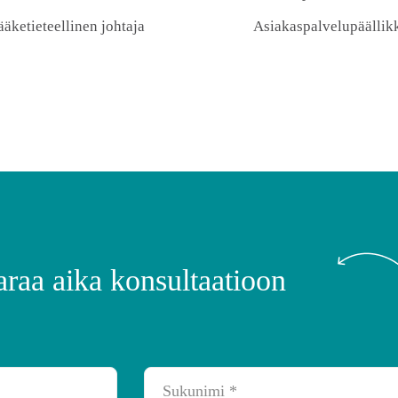
ääketieteellinen johtaja
Asiakaspalvelupäällik
araa aika konsultaatioon