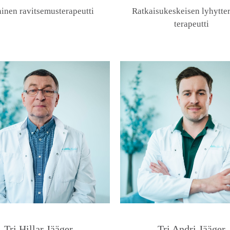
ninen ravitsemusterapeutti
Ratkaisukeskeisen lyhytte
terapeutti
Tri Hillar Jääger
Tri Andri Jääger