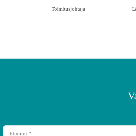
Toimitusjohtaja
L
V