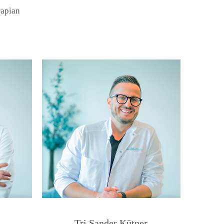
rapian
Tri Sander Kütner