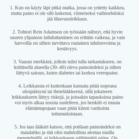
1. Kun on käyty läpi pitkä matka, jossa on yritetty kaikkea,
mutta paino ei ole silti laskenut, viimeiseksi vaihtoehdoksi
jää lihavuusleikkaus.
2. Tohtori Rein Adamson on työssään nähnyt, että hyvin
suuren ylipainon laihduttaminen on erittäin vaikeaa, ja vain
harvoilla on siihen tarvittava rautainen tahdonvoima ja
kestävyys.
3. Vaaran merkkinä, jolloin tulisi tulla tarkastukseen, on
kriittisellä alueella (30–40) oleva painoindeksi ja siihen
liittyvä sairaus, kuten diabetes tai korkea verenpaine.
4. Leikkausta ei kuitenkaan kannata pitää nopeana
ulospääsynä tai ihmelääkkeenä, sillä jokaiseen
leikkaukseen liittyy riskejä, ja joissakin tapauksissa paino
voi myös alkaa nousta uudelleen, jos henkilö ei muuta
elämäntapojaan vaan pitää kiinni vanhoista
tottumuksistaan.
5. Jos taas lääkäri katsoo, että potilaan painoindeksi on
matalahko ja sitä olisi mahdollista alentaa muilla
menetelmillä, ei leikkaukseen välttämättä pääse. On