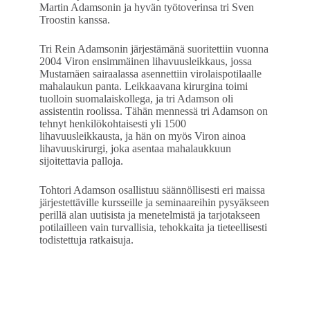
Martin Adamsonin ja hyvän työtoverinsa tri Sven
Troostin kanssa.
Tri Rein Adamsonin järjestämänä suoritettiin vuonna
2004 Viron ensimmäinen lihavuusleikkaus, jossa
Mustamäen sairaalassa asennettiin virolaispotilaalle
mahalaukun panta. Leikkaavana kirurgina toimi
tuolloin suomalaiskollega, ja tri Adamson oli
assistentin roolissa. Tähän mennessä tri Adamson on
tehnyt henkilökohtaisesti yli 1500
lihavuusleikkausta, ja hän on myös Viron ainoa
lihavuuskirurgi, joka asentaa mahalaukkuun
sijoitettavia palloja.
Tohtori Adamson osallistuu säännöllisesti eri maissa
järjestettäville kursseille ja seminaareihin pysyäkseen
perillä alan uutisista ja menetelmistä ja tarjotakseen
potilailleen vain turvallisia, tehokkaita ja tieteellisesti
todistettuja ratkaisuja.