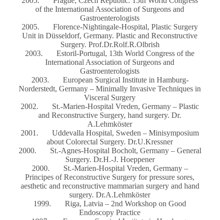
2005. Prague, Czech Republic. 15th World Congress
of the International Association of Surgeons and
Gastroenterologists
2005. Florence-Nightingale-Hospital, Plastic Surgery
Unit in Düsseldorf, Germany. Plastic and Reconstructive
Surgery. Prof.Dr.Rolf.R.Olbrish
2003. Estoril-Portugal, 13th World Congress of the
International Association of Surgeons and
Gastroenterologists
2003. European Surgical Institute in Hamburg-
Norderstedt, Germany – Minimally Invasive Techniques in
Visceral Surgery
2002. St.-Marien-Hospital Vreden, Germany – Plastic
and Reconstructive Surgery, hand surgery. Dr.
A.Lehmköster
2001. Uddevalla Hospital, Sweden – Minisymposium
about Colorectal Surgery. Dr.U.Kressner
2000. St.-Agnes-Hospital Bocholt, Germany – General
Surgery. Dr.H.-J. Hoeppener
2000. St.-Marien-Hospital Vreden, Germany –
Principes of Reconstructive Surgery for pressure sores,
aesthetic and reconstructive mammarian surgery and hand
surgery. Dr.A.Lehmköster
1999. Riga, Latvia – 2nd Workshop on Good
Endoscopy Practice