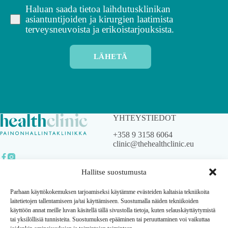
Haluan saada tietoa laihdutusklinikan
asiantuntijoiden ja kirurgien laatimista
terveysneuvoista ja erikoistarjouksista.
LÄHETÄ
YHTEYSTIEDOT
+358 9 3158 6064
clinic@thehealthclinic.eu
Hallitse suostumusta
© Health Clinic. Kaikki
Parhaan käyttökokemuksen tarjoamiseksi käytämme evästeiden kaltaisia tekniikoita
oikeudet pidätetään.
laitetietojen tallentamiseen ja/tai käyttämiseen. Suostumalla näiden tekniikoiden
käyttöön annat meille luvan käsitellä tällä sivustolla tietoja, kuten selauskäyttäytymistä
Tietosuojakäytäntö
tai yksilöllisiä tunnisteita. Suostumuksen epääminen tai peruuttaminen voi vaikuttaa
Terveyspalvelun yleiset