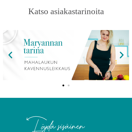
Katso asiakastarinoita
Löydä sisäinen