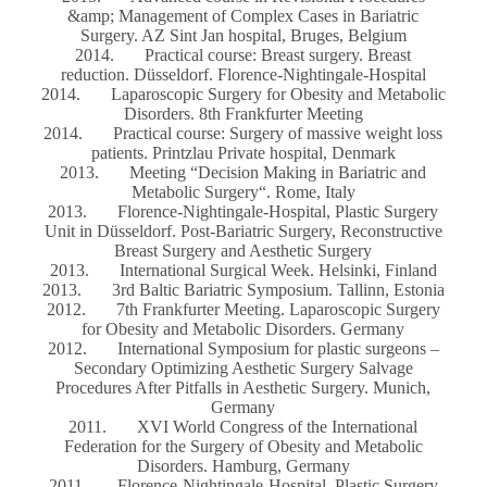
&amp; Management of Complex Cases in Bariatric
Surgery. AZ Sint Jan hospital, Bruges, Belgium
2014. Practical course: Breast surgery. Breast
reduction. Düsseldorf. Florence-Nightingale-Hospital
2014. Laparoscopic Surgery for Obesity and Metabolic
Disorders. 8th Frankfurter Meeting
2014. Practical course: Surgery of massive weight loss
patients. Printzlau Private hospital, Denmark
2013. Meeting “Decision Making in Bariatric and
Metabolic Surgery“. Rome, Italy
2013. Florence-Nightingale-Hospital, Plastic Surgery
Unit in Düsseldorf. Post-Bariatric Surgery, Reconstructive
Breast Surgery and Aesthetic Surgery
2013. International Surgical Week. Helsinki, Finland
2013. 3rd Baltic Bariatric Symposium. Tallinn, Estonia
2012. 7th Frankfurter Meeting. Laparoscopic Surgery
for Obesity and Metabolic Disorders. Germany
2012. International Symposium for plastic surgeons –
Secondary Optimizing Aesthetic Surgery Salvage
Procedures After Pitfalls in Aesthetic Surgery. Munich,
Germany
2011. XVI World Congress of the International
Federation for the Surgery of Obesity and Metabolic
Disorders. Hamburg, Germany
2011. Florence-Nightingale-Hospital, Plastic Surgery