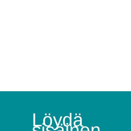
Löydä
sisäinen