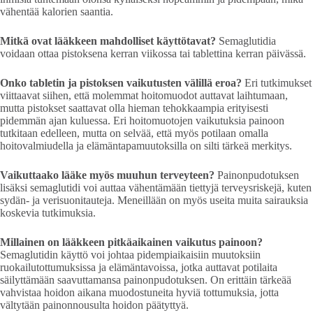
vähentää kalorien saantia.
Mitkä ovat lääkkeen mahdolliset käyttötavat?
Semaglutidia
voidaan ottaa pistoksena kerran viikossa tai tablettina kerran päivässä.
Onko tabletin ja pistoksen vaikutusten välillä eroa?
Eri tutkimukset
viittaavat siihen, että molemmat hoitomuodot auttavat laihtumaan,
mutta pistokset saattavat olla hieman tehokkaampia erityisesti
pidemmän ajan kuluessa. Eri hoitomuotojen vaikutuksia painoon
tutkitaan edelleen, mutta on selvää, että myös potilaan omalla
hoitovalmiudella ja elämäntapamuutoksilla on silti tärkeä merkitys.
Vaikuttaako lääke myös muuhun terveyteen?
Painonpudotuksen
lisäksi semaglutidi voi auttaa vähentämään tiettyjä terveysriskejä, kuten
sydän- ja verisuonitauteja. Meneillään on myös useita muita sairauksia
koskevia tutkimuksia.
Millainen on lääkkeen pitkäaikainen vaikutus painoon?
Semaglutidin käyttö voi johtaa pidempiaikaisiin muutoksiin
ruokailutottumuksissa ja elämäntavoissa, jotka auttavat potilaita
säilyttämään saavuttamansa painonpudotuksen. On erittäin tärkeää
vahvistaa hoidon aikana muodostuneita hyviä tottumuksia, jotta
vältytään painonnousulta hoidon päätyttyä.