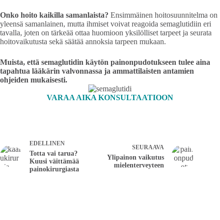
Onko hoito kaikilla samanlaista?
Ensimmäinen hoitosuunnitelma on
yleensä samanlainen, mutta ihmiset voivat reagoida semaglutidiin eri
tavalla, joten on tärkeää ottaa huomioon yksilölliset tarpeet ja seurata
hoitovaikutusta sekä säätää annoksia tarpeen mukaan.
Muista, että semaglutidin käytön painonpudotukseen tulee aina
tapahtua lääkärin valvonnassa ja ammattilaisten antamien
ohjeiden mukaisesti.
VARAA AIKA KONSULTAATIOON
EDELLINEN
SEURAAVA
Totta vai tarua?
Ylipainon vaikutus
Kuusi väittämää
mielenterveyteen
painokirurgiasta