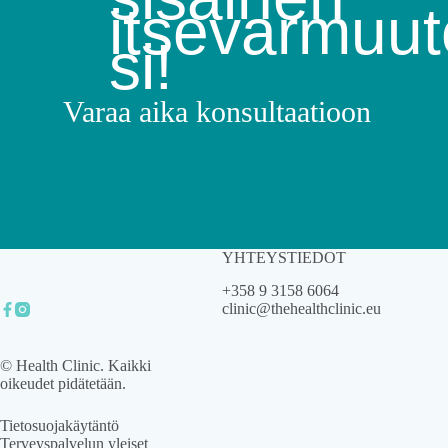
itsevarmuut
si!
Varaa aika konsultaatioon
YHTEYSTIEDOT
+358 9 3158 6064
clinic@thehealthclinic.eu
© Health Clinic. Kaikki
oikeudet pidätetään.
Tietosuojakäytäntö
Terveyspalvelun yleiset