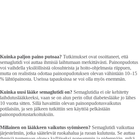
Kuinka paljon paino putoaa?
Tutkimukset ovat osoittaneet, että
semaglutidi voi auttaa ihmisiä laihtumaan merkittävästi. Painonpudotus
voi vaihdella yksilöllisistä olosuhteista ja hoito-ohjelmasta riippuen,
mutta on realistista odottaa painonpudotuksen olevan vähintään 10–15
% lähtöpainosta. Useissa tapauksissa se voi olla myös enemmän.
Kuinka uusi lääke semaglutidi on?
Semaglutidia ei ole kehitetty
laihdutuslääkkeeksi, vaan se on alun perin ollut diabeteslääke jo lähes
10 vuotta sitten. Sillä havaittiin olevan painonpudotusvaikutus
potilaisiin, ja sen jälkeen tutkittiin sen käyttöä pelkästään
painonpudotustarkoituksiin.
Millainen on lääkkeen vaikutus syömiseen?
Semaglutidi vaikuttaa
järjestelmiin, jotka säätelevät ruokahalua ja ruoan kulutusta. Se auttaa
ihmisiä tuntemaan olonsa kylläiseksi nopeammin ja pidempään, mikä