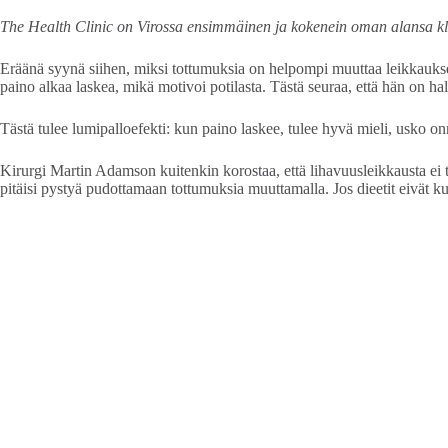
The Health Clinic on Virossa ensimmäinen ja kokenein oman alansa klini
Eräänä syynä siihen, miksi tottumuksia on helpompi muuttaa leikkauk
paino alkaa laskea, mikä motivoi potilasta. Tästä seuraa, että hän on ha
Tästä tulee lumipalloefekti: kun paino laskee, tulee hyvä mieli, usko o
Kirurgi Martin Adamson kuitenkin korostaa, että lihavuusleikkausta ei 
pitäisi pystyä pudottamaan tottumuksia muuttamalla. Jos dieetit eivät 