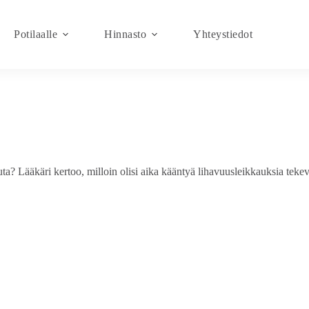
Potilaalle
Hinnasto
Yhteystiedot
uta? Lääkäri kertoo, milloin olisi aika kääntyä lihavuusleikkauksia teke