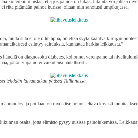
ä kuitenkin muistaa, että jos painoa on liikaa, liikunta voi johtaa nivel
ei riitä pitämään painoa kurissa, ollaan niin sanotusti umpikujassa.
apoja, mutta siitä ei ole ollut apua, on ehkä syytä kääntyä kirurgin puolee
amanaikaisesti esiintyy sairauksia, kannattaa harkita leikkausta.”
 jos hänellä on diagnosoitu diabetes, kohonnut verenpaine tai nivelkulu
ää, johon ylipaino ei vaikuttaisi haitallisesti.
kset tehdään laivamatkan päässä Tallinnassa.
lämänmuutos, ja potilaan on myös itse ponnisteltava kovasti muuttaakse
ikunnan osalta, jotta elimistö pysyy uusissa painolukemissa. Leikkaus t