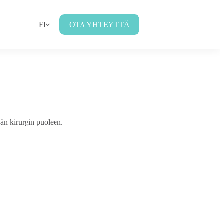
FI
OTA YHTEYTTÄ
vän kirurgin puoleen.