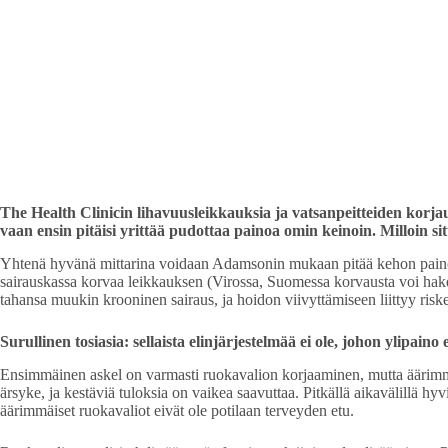
The Health Clinicin lihavuusleikkauksia ja vatsanpeitteiden korja
vaan ensin pitäisi yrittää pudottaa painoa omin keinoin. Milloin sit
Yhtenä hyvänä mittarina voidaan Adamsonin mukaan pitää kehon painoinde
sairauskassa korvaa leikkauksen (Virossa, Suomessa korvausta voi hakea
tahansa muukin krooninen sairaus, ja hoidon viivyttämiseen liittyy riskej
Surullinen tosiasia: sellaista elinjärjestelmää ei ole, johon ylipaino ei
Ensimmäinen askel on varmasti ruokavalion korjaaminen, mutta äärimmä
ärsyke, ja kestäviä tuloksia on vaikea saavuttaa. Pitkällä aikavälillä 
äärimmäiset ruokavaliot eivät ole potilaan terveyden etu.