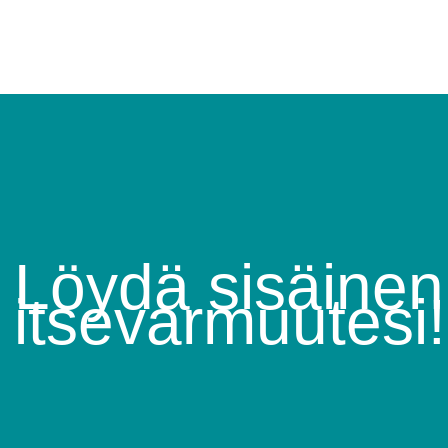
Löydä sisäinen
itsevarmuutesi!