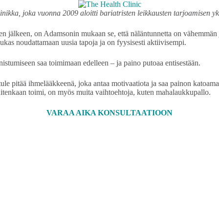
kka, joka vuonna 2009 aloitti bariatristen leikkausten tarjoamisen yks
sen jälkeen, on Adamsonin mukaan se, että näläntunnetta on vähemmän 
lukas noudattamaan uusia tapoja ja on fyysisesti aktiivisempi.
nnistumiseen saa toimimaan edelleen – ja paino putoaa entisestään.
tule pitää ihmelääkkeenä, joka antaa motivaatiota ja saa painon katoama
kuitenkaan toimi, on myös muita vaihtoehtoja, kuten mahalaukkupallo.
VARAA AIKA KONSULTAATIOON