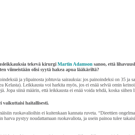
usleikkauksia tekevä kirurgi
Martin Adamson
sanoo, että lihavuus
ten viimeistään olisi syytä hakea apua lääkäriltä?
ksiä ja ylipainosta johtuvia sairauksia: jos painoindeksi on 35 ja sama
 Kelasta). Leikkausta voi harkita myös, jos ei enää selviä omin keinoi
ä. Jopa siinä määrin, että leikkausta ei enää voida tehdä, koska siihen li
 vaikuttaisi haitallisesti.
isiin ruokavalioihin ei kuitenkaan kannata ruveta. “Dieettien ongelma
hyvin harva pystyy noudattamaan ruokavaliota, ja usein painoa tulee taka