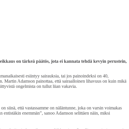
leikkaus on tärkeä päätös, jota ei kannata tehdä kevyin perustein,
naikaisesti esiintyy sairauksia, tai jos painoindeksi on 40,
n. Martin Adamson painottaa, että sairaalloinen lihavuus on kuin mikä
ittyvistä ongelmista on tullut liian vakavia.
 on siinä, että vastassamme on näläntunne, joka on varsin voimakas
isin entistäkin enemmän”, sanoo Adamson selittäen näin, miksi