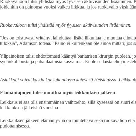
Ruokavalioon tulisi yhdistää myös fyysisen aktiivisuuden lisääminen. Pitä
joidenkin on painonsa vuoksi vaikea liikkua, ja jos ruokavalio yksinään 
Ruokavalioon tulisi yhdistää myös fyysisen aktiivisuuden lisääminen.
“Jos on toistuvasti yrittänyt laihduttaa, lisätä liikuntaa ja muuttaa elint
tuloksia”, Adamson toteaa. “Paino ei kuitenkaan ole ainoa mittari; jos s
Ylipainoisen tulisi ehdottomasti kääntyä bariatrisen kirurgin puoleen,
sydänkohtausta ja pahanlaatuisia kasvaimia. Ei ole sellaista elinjärjestelm
Asiakkaat voivat käydä konsultaatiossa kätevästi Helsingissä. Leikkau
Elämäntapojen tulee muuttua myös leikkauksen jälkeen
Leikkaus ei saa olla ensimmäinen vaihtoehto, sillä kyseessä on suuri e
leikkauksen jälkeisinä vuosina.
Leikkauksen jälkeen elämäntyyliä on muutettava sekä ruokavalion että li
pudottamisessa.