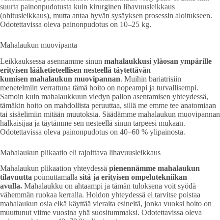
suurta painonpudotusta kuin kirurginen lihavuusleikkaus
(ohitusleikkaus), mutta antaa hyvän sysäyksen prosessin aloitukseen.
Odotettavissa oleva painonpudotus on 10–25 kg.
Mahalaukun muovipanta
Leikkauksessa asennamme sinun
mahalaukkusi yläosan ympärille
erityisen lääketieteellisen nesteellä täytettävän
kumisen mahalaukun muovipannan
. Muihin bariatrisiin
menetelmiin verrattuna tämä hoito on nopeampi ja turvallisempi.
Samoin kuin mahalaukkuun viedyn pallon asentamisen yhteydessä,
tämäkin hoito on mahdollista peruuttaa, sillä me emme tee anatomiaan
tai sisäelimiin mitään muutoksia. Säädämme mahalaukun muovipannan
halkaisijaa ja täytämme sen nesteellä sinun tarpeesi mukaan.
Odotettavissa oleva painonpudotus on 40–60 % ylipainosta.
Mahalaukun plikaatio eli rajoittava lihavuusleikkaus
Mahalaukun plikaation yhteydessä
pienennämme mahalaukun
tilavuutta
poimuttamalla
sitä ja erityisen ompelutekniikan
avulla.
Mahalaukku on ahtaampi ja tämän tuloksena voit syödä
vähemmän ruokaa kerralla. Hoidon yhteydessä ei tarvitse poistaa
mahalaukun osia eikä käyttää vieraita esineitä, jonka vuoksi hoito on
muuttunut viime vuosina yhä suositummaksi. Odotettavissa oleva