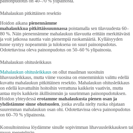
painonpudotus on 40–70 % ylipainosta.
Mahalaukun pitkittäinen resektio
Hoidon aikana
pienennämme
mahalaukkua pitkittäissuunnassa
poistamalla sen tilavuudesta 60–
80 %. Näin pienennämme mahalaukun tilavuutta erittäin merkittävästi
ja voit jatkossa nauttia vain pienempiä ruokamääriä. Kylläisyyden
tunne syntyy nopeammin ja tuloksena on suuri painonpudotus.
Odotettavissa oleva painonpudotus on 50–60 % ylipainosta.
Mahalaukun ohitusleikkaus
Mahalaukun ohitusleikkaus
on ollut maailman suosituin
lihavuusleikkaus, mutta viime vuosina on ennemminkin valittu edellä
kuvattu mahalaukun pitkittäinen resektio. Mahalaukun ohitusleikkaus
on edellä kuvattuihin hoitoihin verrattuna kaikkein vaativin, mutta
antaa myös kaikkein äkillisimmän ja suurimman painonpudotuksen.
Hoidon yhteydessä
erotamme mahalaukusta pienen osan ja
yhdistämme sinne ohutsuolen
, jonka avulla nielty ruoka ohjataan
suuremman mahalaukun osan ohi. Odotettavissa oleva painonpudotus
on 60–70 % ylipainosta.
Konsultoinnissa löydämme sinulle sopivimman lihavuusleikkauksen tai
muun menetelmän.