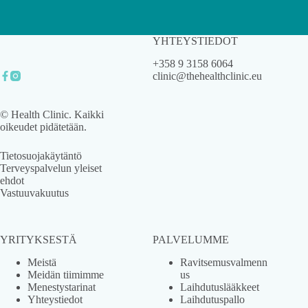
YHTEYSTIEDOT
+358 9 3158 6064
clinic@thehealthclinic.eu
© Health Clinic. Kaikki
oikeudet pidätetään.
Tietosuojakäytäntö
Terveyspalvelun yleiset
ehdot
Vastuuvakuutus
YRITYKSESTÄ
PALVELUMME
Meistä
Ravitsemusvalmenn
Meidän tiimimme
us
Menestystarinat
Laihdutuslääkkeet
Yhteystiedot
Laihdutuspallo