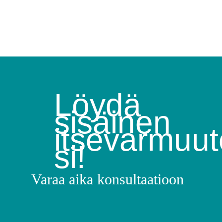
Löydä
sisäinen
itsevarmuut
si!
Varaa aika konsultaatioon