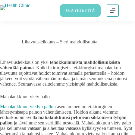
OTA YHTEYTTÄ
Lihavuusleikkaus – 5 eri mahdollisuutta
Lihavuusleikkaus on yksi
tehokkaimmista mahdollisuuksista
vähentää painoa
. Kaikki kirurgiset ja ei-kirurgiset mahalaukun
tilavuutta rajoittavat hoidot toimivat samalla periaatteella – hoidon
jälkeen voit syödä vähemmän ruokaa ja tämän seurauksena painosi
vähenee. Seuraavassa esittelemme yleisimpiä mahdollisuuksia.
Mahalaukkuun viety pallo
Mahalaukkuun viedyn pallon
asentaminen on ei-kirurginen
lähestymistapa painon vähentämiseen. Hoidon aikana viemme
endoskoopin avulla
mahalaukkuusi pehmeän silikonisen tyhjän
pallon
ja täytämme sen steriilillä nesteellä. Mahalaukkuun viety pallo
jää kellumaan vatsaan ja aiheuttaa vatsassa kylläisyyden tunteen. Syöt
vähemmän ja painosi laskee. Mahalaukkuun viety pallo ei anna niin