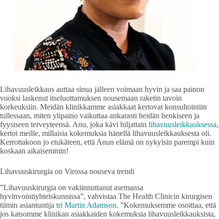
Lihavuusleikkaus auttaa sinua jälleen voimaan hyvin ja saa painon
vuoksi laskenut itseluottamuksen nousemaan raketin tavoin
korkeuksiin. Meidän klinikkamme asiakkaat kertovat konsultointiin
tullessaan, miten ylipaino vaikuttaa ankarasti heidän henkiseen ja
fyysiseen terveyteensä. Anu, joka kävi hiljattain
lihavuusleikkauksessa
,
kertoi meille, millaisia kokemuksia hänellä lihavuusleikkauksesta oli.
Kerrottakoon jo etukäteen, että Anun elämä on nykyisin parempi kuin
koskaan aikaisemmin!
Lihavuuskirurgia on Virossa nouseva trendi
”Lihavuuskirurgia on vakiinnuttanut asemansa
hyvinvointiyhteiskunnissa”, vahvistaa The Health Clinicin kirurgisen
tiimin asiantuntija
tri Martin Adamson
. ”Kokemuksemme osoittaa, että
jos katsomme klinikan asiakkaiden kokemuksia lihavuusleikkauksista,