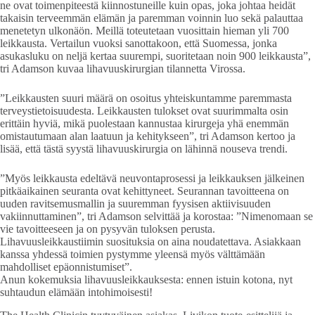
ne ovat toimenpiteestä kiinnostuneille kuin opas, joka johtaa heidät
takaisin terveemmän elämän ja paremman voinnin luo sekä palauttaa
menetetyn ulkonäön. Meillä toteutetaan vuosittain hieman yli 700
leikkausta. Vertailun vuoksi sanottakoon, että Suomessa, jonka
asukasluku on neljä kertaa suurempi, suoritetaan noin 900 leikkausta”,
tri Adamson kuvaa lihavuuskirurgian tilannetta Virossa.
”Leikkausten suuri määrä on osoitus yhteiskuntamme paremmasta
terveystietoisuudesta. Leikkausten tulokset ovat suurimmalta osin
erittäin hyviä, mikä puolestaan kannustaa kirurgeja yhä enemmän
omistautumaan alan laatuun ja kehitykseen”, tri Adamson kertoo ja
lisää, että tästä syystä lihavuuskirurgia on lähinnä nouseva trendi.
”Myös leikkausta edeltävä neuvontaprosessi ja leikkauksen jälkeinen
pitkäaikainen seuranta ovat kehittyneet. Seurannan tavoitteena on
uuden ravitsemusmallin ja suuremman fyysisen aktiivisuuden
vakiinnuttaminen”, tri Adamson selvittää ja korostaa: ”Nimenomaan se
vie tavoitteeseen ja on pysyvän tuloksen perusta.
Lihavuusleikkaustiimin suosituksia on aina noudatettava. Asiakkaan
kanssa yhdessä toimien pystymme yleensä myös välttämään
mahdolliset epäonnistumiset”.
Anun kokemuksia lihavuusleikkauksesta: ennen istuin kotona, nyt
suhtaudun elämään intohimoisesti!