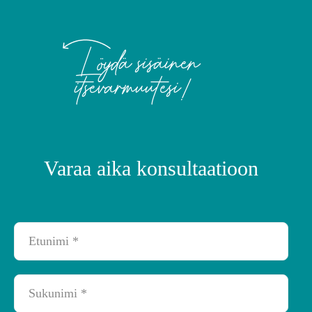
Löydä sisäinen
itsevarmuutesi!
Varaa aika konsultaatioon