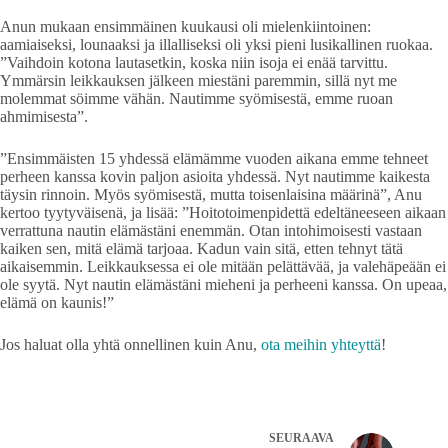
Anun mukaan ensimmäinen kuukausi oli mielenkiintoinen:
aamiaiseksi, lounaaksi ja illalliseksi oli yksi pieni lusikallinen ruokaa.
”Vaihdoin kotona lautasetkin, koska niin isoja ei enää tarvittu.
Ymmärsin leikkauksen jälkeen miestäni paremmin, sillä nyt me
molemmat söimme vähän. Nautimme syömisestä, emme ruoan
ahmimisesta”.
”Ensimmäisten 15 yhdessä elämämme vuoden aikana emme tehneet
perheen kanssa kovin paljon asioita yhdessä. Nyt nautimme kaikesta
täysin rinnoin. Myös syömisestä, mutta toisenlaisina määrinä”, Anu
kertoo tyytyväisenä, ja lisää: ”Hoitotoimenpidettä edeltäneeseen aikaan
verrattuna nautin elämästäni enemmän. Otan intohimoisesti vastaan
kaiken sen, mitä elämä tarjoaa. Kadun vain sitä, etten tehnyt tätä
aikaisemmin. Leikkauksessa ei ole mitään pelättävää, ja valehäpeään ei
ole syytä. Nyt nautin elämästäni mieheni ja perheeni kanssa. On upeaa,
elämä on kaunis!”
Jos haluat olla yhtä onnellinen kuin Anu,
ota meihin yhteyttä
!
SEURAAVA