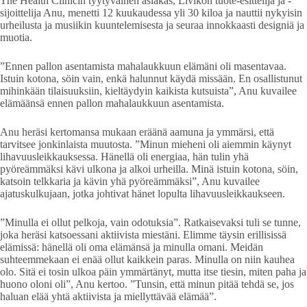
The Health Clinicin tyytyväinen asiakas, Livikon tuote-esittelijä ja -
sijoittelija Anu, menetti 12 kuukaudessa yli 30 kiloa ja nauttii nykyisin
urheilusta ja musiikin kuuntelemisesta ja seuraa innokkaasti designiä ja
muotia.
”Ennen pallon asentamista mahalaukkuun elämäni oli masentavaa.
Istuin kotona, söin vain, enkä halunnut käydä missään. En osallistunut
mihinkään tilaisuuksiin, kieltäydyin kaikista kutsuista”, Anu kuvailee
elämäänsä ennen pallon mahalaukkuun asentamista.
Anu heräsi kertomansa mukaan eräänä aamuna ja ymmärsi, että
tarvitsee jonkinlaista muutosta. ”Minun mieheni oli aiemmin käynyt
lihavuusleikkauksessa. Hänellä oli energiaa, hän tulin yhä
pyöreämmäksi kävi ulkona ja alkoi urheilla. Minä istuin kotona, söin,
katsoin telkkaria ja kävin yhä pyöreämmäksi”, Anu kuvailee
ajatuskulkujaan, jotka johtivat hänet lopulta lihavuusleikkaukseen.
”Minulla ei ollut pelkoja, vain odotuksia”. Ratkaisevaksi tuli se tunne,
joka heräsi katsoessani aktiivista miestäni. Elimme täysin erillisissä
elämissä: hänellä oli oma elämänsä ja minulla omani. Meidän
suhteemmekaan ei enää ollut kaikkein paras. Minulla on niin kauhea
olo. Sitä ei tosin ulkoa päin ymmärtänyt, mutta itse tiesin, miten paha ja
huono oloni oli”, Anu kertoo. ”Tunsin, että minun pitää tehdä se, jos
haluan elää yhtä aktiivista ja miellyttävää elämää”.