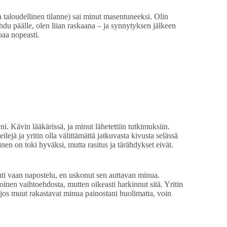
a taloudellinen tilanne) sai minut masentuneeksi. Olin
du päälle, olen liian raskaana – ja synnytyksen jälkeen
oaa nopeasti.
. Kävin lääkärissä, ja minut lähetettiin tutkimuksiin.
lejä ja yritin olla välittämättä jatkuvasta kivusta selässä
inen on toki hyväksi, mutta rasitus ja tärähdykset eivät.
nti vaan napostelu, en uskonut sen auttavan minua.
oinen vaihtoehdosta, mutten oikeasti harkinnut sitä. Yritin
ä jos muut rakastavat minua painostani huolimatta, voin