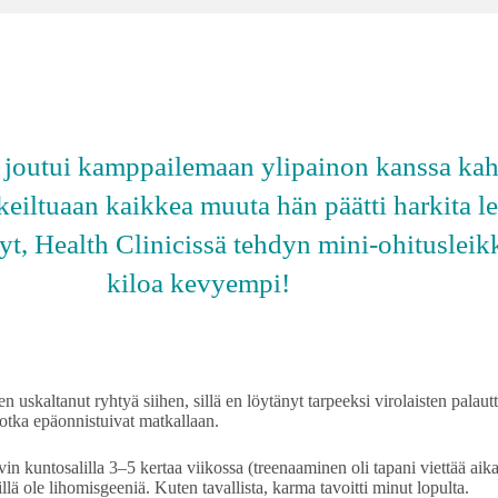
l, joutui kamppailemaan ylipainon kanssa ka
iltuaan kaikkea muuta hän päätti harkita lei
yt, Health Clinicissä tehdyn mini-ohitusleik
kiloa kevyempi!
en uskaltanut ryhtyä siihen, sillä en löytänyt tarpeeksi virolaisten palaut
, jotka epäonnistuivat matkallaan.
vin kuntosalilla 3–5 kertaa viikossa (treenaaminen oli tapani viettää a
illä ole lihomisgeeniä. Kuten tavallista, karma tavoitti minut lopulta.