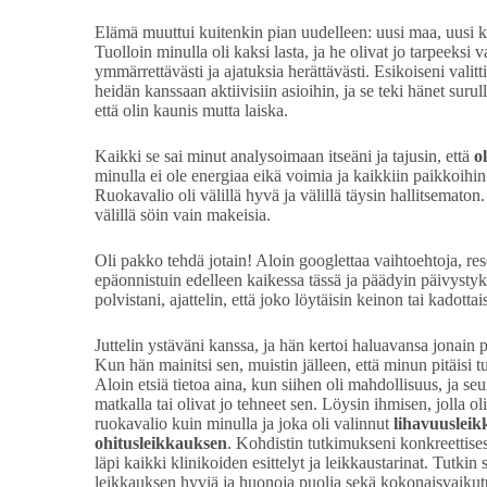
Elämä muuttui kuitenkin pian uudelleen: uusi maa, uusi ko
Tuolloin minulla oli kaksi lasta, ja he olivat jo tarpeeksi 
ymmärrettävästi ja ajatuksia herättävästi. Esikoiseni valitti
heidän kanssaan aktiivisiin asioihin, ja se teki hänet surul
että olin kaunis mutta laiska.
Kaikki se sai minut analysoimaan itseäni ja tajusin, että
o
minulla ei ole energiaa eikä voimia ja kaikkiin paikkoihi
Ruokavalio oli välillä hyvä ja välillä täysin hallitsematon.
välillä söin vain makeisia.
Oli pakko tehdä jotain! Aloin googlettaa vaihtoehtoja, res
epäonnistuin edelleen kaikessa tässä ja päädyin päivystyk
polvistani, ajattelin, että joko löytäisin keinon tai kadott
Juttelin ystäväni kanssa, ja hän kertoi haluavansa jonai
Kun hän mainitsi sen, muistin jälleen, että minun pitäisi t
Aloin etsiä tietoa aina, kun siihen oli mahdollisuus, ja seur
matkalla tai olivat jo tehneet sen. Löysin ihmisen, jolla ol
ruokavalio kuin minulla ja joka oli valinnut
lihavuusleik
ohitusleikkauksen
. Kohdistin tutkimukseni konkreettise
läpi kaikki klinikoiden esittelyt ja leikkaustarinat. Tutkin s
leikkauksen hyviä ja huonoja puolia sekä kokonaisvaikut