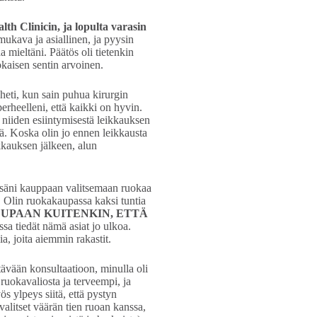
alth Clinicin, ja lopulta varasin
mukava ja asiallinen, ja pyysin
 mieltäni. Päätös oli tietenkin
okaisen sentin arvoinen.
 heti, kun sain puhua kirurgin
erheelleni, että kaikki on hyvin.
t niiden esiintymisestä leikkauksen
tä. Koska olin jo ennen leikkausta
kkauksen jälkeen, alun
essäni kauppaan valitsemaan ruokaa
ä. Olin ruokakaupassa kaksi tuntia
UPAAN KUITENKIN, ETTÄ
essa tiedät nämä asiat jo ulkoa.
, joita aiemmin rakastit.
ävään konsultaatioon, minulla oli
 ruokavaliosta ja terveempi, ja
s ylpeys siitä, että pystyn
valitset väärän tien ruoan kanssa,