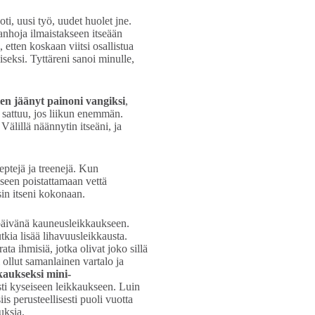
ti, uusi työ, uudet huolet jne.
vanhoja ilmaistakseen itseään
, etten koskaan viitsi osallistua
liseksi. Tyttäreni sanoi minulle,
len jäänyt painoni vangiksi
,
n sattuu, jos liikun enemmän.
 Välillä näännytin itseäni, ja
eptejä ja treenejä. Kun
seen poistattamaan vettä
aisin itseni kokonaan.
n päivänä kauneusleikkaukseen.
utkia lisää lihavuusleikkausta.
ata ihmisiä, jotka olivat joko sillä
i ollut samanlainen vartalo ja
kaukseksi mini-
sti kyseiseen leikkaukseen. Luin
iis perusteellisesti puoli vuotta
uksia.