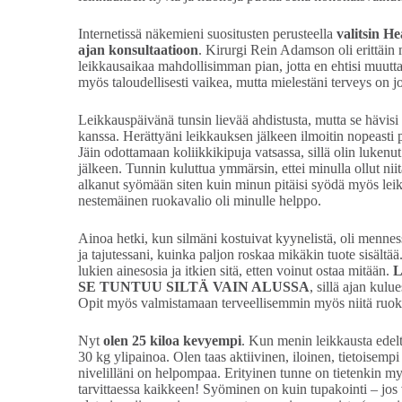
Internetissä näkemieni suositusten perusteella
valitsin He
ajan konsultaatioon
. Kirurgi Rein Adamson oli erittäin 
leikkausaikaa mahdollisimman pian, jotta en ehtisi muuttaa
myös taloudellisesti vaikea, mutta mielestäni terveys on j
Leikkauspäivänä tunsin lievää ahdistusta, mutta se hävisi
kanssa. Herättyäni leikkauksen jälkeen ilmoitin nopeasti p
Jäin odottamaan koliikkikipuja vatsassa, sillä olin lukenu
jälkeen. Tunnin kuluttua ymmärsin, ettei minulla ollut nii
alkanut syömään siten kuin minun pitäisi syödä myös lei
nestemäinen ruokavalio oli minulle helppo.
Ainoa hetki, kun silmäni kostuivat kyynelistä, oli menn
ja tajutessani, kuinka paljon roskaa mikäkin tuote sisältä
lukien ainesosia ja itkien sitä, etten voinut ostaa mitään.
L
SE TUNTUU SILTÄ VAIN ALUSSA
, sillä ajan kulu
Opit myös valmistamaan terveellisemmin myös niitä ruokia
Nyt
olen 25 kiloa kevyempi
. Kun menin leikkausta edelt
30 kg ylipainoa. Olen taas aktiivinen, iloinen, tietoisempi
nivelilläni on helpompaa. Erityinen tunne on tietenkin myö
tarvittaessa kaikkeen! Syöminen on kuin tupakointi – jos 