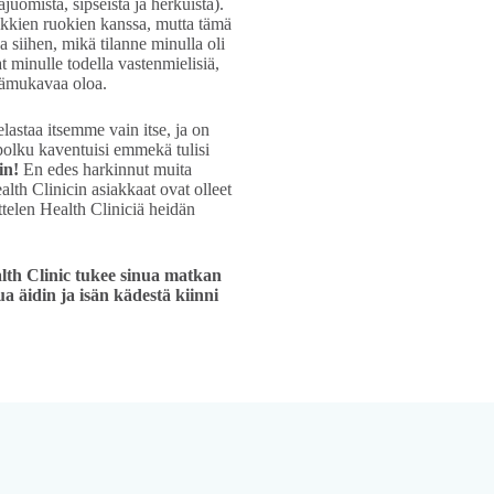
juomista, sipseistä ja herkuista).
ikkien ruokien kanssa, mutta tämä
a siihen, mikä tilanne minulla oli
 minulle todella vastenmielisiä,
epämukavaa oloa.
lastaa itsemme vain itse, ja on
 polku kaventuisi emmekä tulisi
in!
En edes harkinnut muita
ealth Clinicin asiakkaat ovat olleet
ittelen Health Cliniciä heidän
lth Clinic tukee sinua matkan
ua äidin ja isän kädestä kiinni