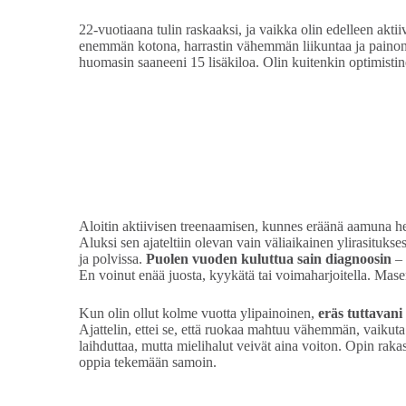
22-vuotiaana tulin raskaaksi, ja vaikka olin edelleen akt
enemmän kotona, harrastin vähemmän liikuntaa ja painoni 
huomasin saaneeni 15 lisäkiloa. Olin kuitenkin optimistine
Aloitin aktiivisen treenaamisen, kunnes eräänä aamuna herä
Aluksi sen ajateltiin olevan vain väliaikainen ylirasitukses
ja polvissa.
Puolen vuoden kuluttua sain diagnoosin
–
En voinut enää juosta, kyykätä tai voimaharjoitella. Masen
Kun olin ollut kolme vuotta ylipainoinen,
eräs tuttavani
Ajattelin, ettei se, että ruokaa mahtuu vähemmän, vaikuta 
laihduttaa, mutta mielihalut veivät aina voiton. Opin raka
oppia tekemään samoin.