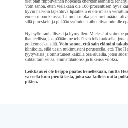
olet pian riippuvainen nopeasta energiansaannista (energia
Voin sanoa, etten vieläkään ole 100-prosenttisen hyvä ka
hyvin harvoin tapahtuva lipsahtelu ei ole mitään verrattun
ennen ruoan kanssa. Lämmin ruoka ja suuret määrät olivat
sillä pureskelu ja pitkään syöminen aiheuttivat minulle 
Nyt syön rauhallisesti ja hymyillen. Mielestäni voimme pe
ihanteellista, jos päätämme tehdä sen leikkauksella, jotta
poikenneeksi siltä.
Voin sanoa, että sain elämäni takais
klinikoita, sillä tiesin tutkimusteni perusteella, että The H
tyytyväisiä ja onnistuneet kaikilla osa-alueilla, joten suos
suhtautumisensa, ammattitaitonsa ja tukensa vuoksi.
Leikkaus ei ole helppo päätös kenellekään, mutta Hea
varrella kuin pientä lasta, joka saa kulkea uutta polk
pitäen.