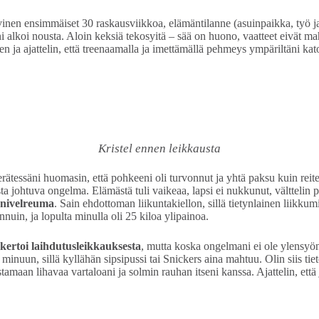
iivinen ensimmäiset 30 raskausviikkoa, elämäntilanne (asuinpaikka, työ j
alkoi nousta. Aloin keksiä tekosyitä – sää on huono, vaatteet eivät mah
n ja ajattelin, että treenaamalla ja imettämällä pehmeys ympäriltäni kat
Kristel ennen leikkausta
tessäni huomasin, että pohkeeni oli turvonnut ja yhtä paksu kuin reiteni
ta johtuva ongelma. Elämästä tuli vaikeaa, lapsi ei nukkunut, välttelin pei
nivelreuma
. Sain ehdottoman liikuntakiellon, sillä tietynlainen liikkum
nuin, ja lopulta minulla oli 25 kiloa ylipainoa.
 kertoi laihdutusleikkauksesta
, mutta koska ongelmani ei ole ylensyö
minuun, sillä kyllähän sipsipussi tai Snickers aina mahtuu. Olin siis tiet
stamaan lihavaa vartaloani ja solmin rauhan itseni kanssa. Ajattelin, ett