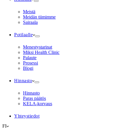
Meistä
Meidän tiimimme
Sairaala
Potilaalle
Menestystarinat
Miksi Health Clinic
Palaute
Prosessi
Blogi
Hinnasto
Hinnasto
Paras päätös
KELA-korvaus
Yhteystiedot
FI