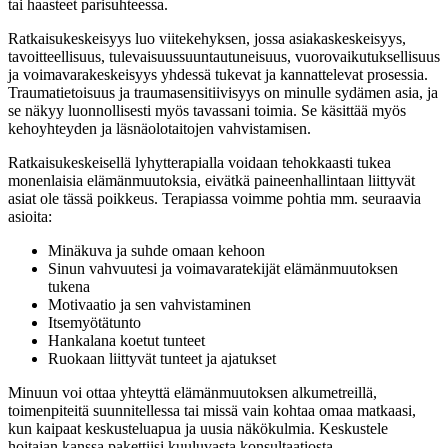
tai haasteet parisuhteessa.
Ratkaisukeskeisyys luo viitekehyksen, jossa asiakaskeskeisyys,
tavoitteellisuus, tulevaisuussuuntautuneisuus, vuorovaikutuksellisuus
ja voimavarakeskeisyys yhdessä tukevat ja kannattelevat prosessia.
Traumatietoisuus ja traumasensitiivisyys on minulle sydämen asia, ja
se näkyy luonnollisesti myös tavassani toimia. Se käsittää myös
kehoyhteyden ja läsnäolotaitojen vahvistamisen.
Ratkaisukeskeisellä lyhytterapialla voidaan tehokkaasti tukea
monenlaisia elämänmuutoksia, eivätkä paineenhallintaan liittyvät
asiat ole tässä poikkeus. Terapiassa voimme pohtia mm. seuraavia
asioita:
Minäkuva ja suhde omaan kehoon
Sinun vahvuutesi ja voimavaratekijät elämänmuutoksen
tukena
Motivaatio ja sen vahvistaminen
Itsemyötätunto
Hankalana koetut tunteet
Ruokaan liittyvät tunteet ja ajatukset
Minuun voi ottaa yhteyttä elämänmuutoksen alkumetreillä,
toimenpiteitä suunnitellessa tai missä vain kohtaa omaa matkaasi,
kun kaipaat keskusteluapua ja uusia näkökulmia. Keskustele
hoitajan kanssa pakettiisi kuuluvasta konsultaatiosta.