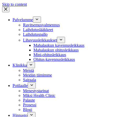
Skip to content
Palvelumme
Ravitsemusvalmennus
Laihdutuslääkkeet
Laihdutuspallo
Lihavuusleikkaukset
Mahalaukun kavennusleikkaus
Mahalaukun ohitusleikkaus
Mini-ohitusleikkaus
Ohitus-kavennusleikkaus
Klinikka
Meistä
Meidän tiimimme
Sairaala
Potilaalle
Menestystarinat
Miksi Health Clinic
Palaute
Prosessi
Blogi
Hinnasto