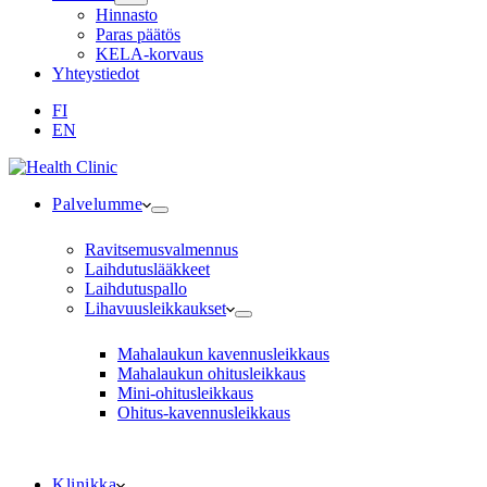
Hinnasto
Paras päätös
KELA-korvaus
Yhteystiedot
FI
EN
Palvelumme
Ravitsemusvalmennus
Laihdutuslääkkeet
Laihdutuspallo
Lihavuusleikkaukset
Mahalaukun kavennusleikkaus
Mahalaukun ohitusleikkaus
Mini-ohitusleikkaus
Ohitus-kavennusleikkaus
Klinikka