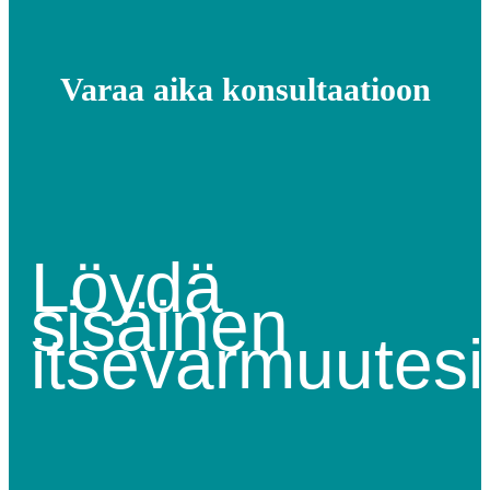
Varaa aika konsultaatioon
Löydä
sisäinen
itsevarmuutesi