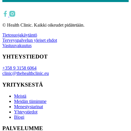
© Health Clinic. Kaikki oikeudet pidätetään.
Tietosuojakäytäntö
Terveyspalvelun yleiset ehdot
Vastuuvakuutus
YHTEYSTIEDOT
+358 9 3158 6064
clinic@thehealthclinic.eu
YRITYKSESTÄ
Meistä
Meidän tiimimme
Menestystarinat
Yhteystiedot
Blogi
PALVELUMME