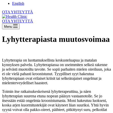
English
OTA YHTEYTTÄ
OTA YHTEYTTÄ
Menu
Lyhytterapiasta muutosvoimaa
Lyhytterapia on luottamuksellista keskusteluapua ja matalan
kynnyksen palvelu. Lyhytterapiassa on useimmiten selkeä rakenne
ja selvästi muotoiltu tavoite. Se sopii parhaiten mielen oireiluun, joka
ei ole vielä pahasti kroonistunut. Tyypilliset syyt hakeutua
lyhytterapiaan ovat erilaiset kriisit tai selkeärajaiset ongelmat ja
mielenterveydelliset haasteet.
Toimin itse ratkaisukeskeisenä lyhytterapeuttina, ja näen
lyhytterapian suurena etuna nopean pääsyn vastaanotolle. Se jo
itsessään estää ongelmia kroonistumasta. Moni hakeutuu luokseni,
koska arjen kuormitustekijät ovat käyneet liian suuriksi. Yhtä hyvin
syynä voivat olla pakko-oireet, päihteet, pitkittynyt suru, pelkotilat