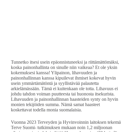
Tunnetko itsesi usein epäonnistuneeksi ja riittämättömäksi,
koska painonhallinta on sinulle niin vaikeaa? Et ole yksin
kokemuksesi kanssa! Ylipainon, lihavuuden ja
painonhallinnan kanssa kipuilevat ihmiset kokevat hyvin
usein ymmärtämätöntä ja syyllistävää palautetta
arkielämässään. Tämä ei kuitenkaan ole totta. Lihavuus ei
johdu tahdon voiman puutteesta tai huonosta itsekurista.
Lihavuuden ja painonhallinnan haasteiden synty on hyvin
monien tekijöiden summa. Nämä samat haasteet
koskettavat todella monia suomalaisia.
Vuonna 2023 Terveyden ja Hyvinvoinnin laitoksen tekemä
Terve Suomi- tutkimuksen mukaan noin 1,2 miljoonan