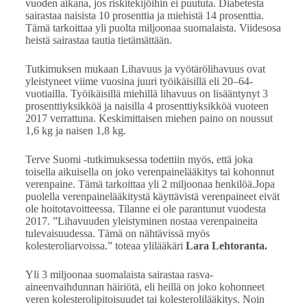
vuoden aikana, jos riskitekijöihin ei puututa. Diabetesta
sairastaa naisista 10 prosenttia ja miehistä 14 prosenttia.
Tämä tarkoittaa yli puolta miljoonaa suomalaista. Viidesosa
heistä sairastaa tautia tietämättään.
Tutkimuksen mukaan Lihavuus ja vyötärölihavuus ovat
yleistyneet viime vuosina juuri työikäisillä eli 20–64-
vuotiailla. Työikäisillä miehillä lihavuus on lisääntynyt 3
prosenttiyksikköä ja naisilla 4 prosenttiyksikköä vuoteen
2017 verrattuna. Keskimittaisen miehen paino on noussut
1,6 kg ja naisen 1,8 kg.
Terve Suomi -tutkimuksessa todettiin myös, että joka
toisella aikuisella on joko verenpainelääkitys tai kohonnut
verenpaine. Tämä tarkoittaa yli 2 miljoonaa henkilöä.Jopa
puolella verenpainelääkitystä käyttävistä verenpaineet eivät
ole hoitotavoitteessa. Tilanne ei ole parantunut vuodesta
2017. ”Lihavuuden yleistyminen nostaa verenpaineita
tulevaisuudessa. Tämä on nähtävissä myös
kolesteroliarvoissa.” toteaa ylilääkäri
Lara Lehtoranta.
Yli 3 miljoonaa suomalaista sairastaa rasva-
aineenvaihdunnan häiriötä, eli heillä on joko kohonneet
veren kolesterolipitoisuudet tai kolesterolilääkitys. Noin