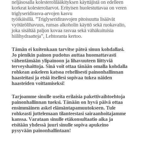
neljäsosalla kolesterolilääkityksen käyttäjistä on edelleen
korkeat kolesteroliarvot. Erityisen huolestuttavaa on veren
triglyseridirasva-arvojen kasvu
työikäisillä. ”Triglyseridirasvojen pitoisuutta lisäävät
vyötärölihavuus, runsas alkoholin käyttö sekä ruokavalio,
joka sisältää paljon kovaa rasvaa sekä vähäkuituisia
hiilihydraatteja”, Lehtoranta kertoo.
Tämän ei kuitenkaan tarvitse päteä sinun kohdallasi.
Jo pienikin painon pudotus auttaa huomattavasti
vähentämään ylipainoon ja lihavuuteen liittyviä
terveyshaittoja. Sinä voit ottaa tänään omalla kohdalla
rohkean askeleen katsoa rehellisesti painonhallinnan
haasteitasi ja etsiä itsellesi sopivaa tukea näiden
haasteiden voittamiseksi!
Tarjoamme sinulle useita erilaisia pakettivaihtoehtoja
painonhallinnan tueksi. Tänään on hyvä päivä ottaa
ensimmäinen askel elämäntapamuutokseen. Tule
rohkeasti juttelemaan tilanteestasi sairaanhoitajamme
kanssa. Varataan sinulle etäkonsultaatio aika ja
etsitään yhdessä juuri sinulle sopiva apukeino
pysyvään painonhallintaan!