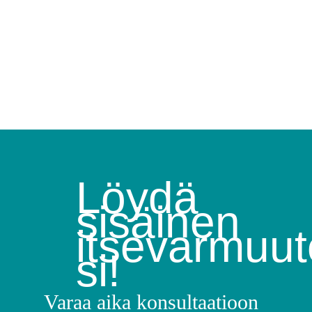
Löydä
sisäinen
itsevarmuut
si!
Varaa aika konsultaatioon