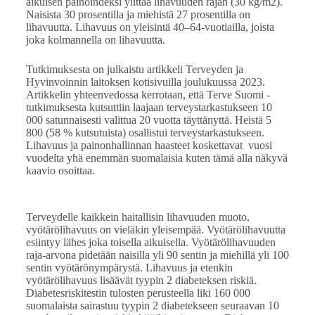
aikuisen painoindeksi ylittää lihavuuden rajan (30 kg/m2).
Naisista 30 prosentilla ja miehistä 27 prosentilla on
lihavuutta. Lihavuus on yleisintä 40–64-vuotiailla, joista
joka kolmannella on lihavuutta.
Tutkimuksesta on julkaistu artikkeli Terveyden ja
Hyvinvoinnin laitoksen kotisivuilla joulukuussa 2023.
Artikkelin yhteenvedossa kerrotaan, että Terve Suomi -
tutkimuksesta kutsuttiin laajaan terveystarkastukseen 10
000 satunnaisesti valittua 20 vuotta täyttänyttä. Heistä 5
800 (58 % kutsutuista) osallistui terveystarkastukseen.
Lihavuus ja painonhallinnan haasteet koskettavat vuosi
vuodelta yhä enemmän suomalaisia kuten tämä alla näkyvä
kaavio osoittaa.
Terveydelle kaikkein haitallisin lihavuuden muoto,
vyötärölihavuus on vieläkin yleisempää. Vyötärölihavuutta
esiintyy lähes joka toisella aikuisella. Vyötärölihavuuden
raja-arvona pidetään naisilla yli 90 sentin ja miehillä yli 100
sentin vyötärönympärystä. Lihavuus ja etenkin
vyötärölihavuus lisäävät tyypin 2 diabeteksen riskiä.
Diabetesriskitestin tulosten perusteella liki 160 000
suomalaista sairastuu tyypin 2 diabetekseen seuraavan 10