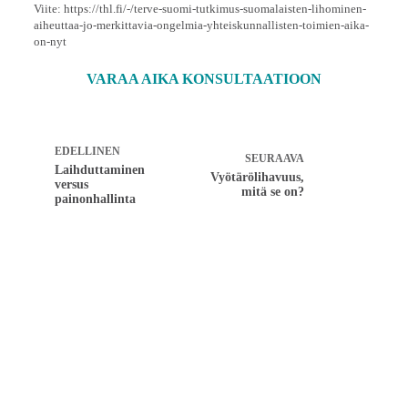
Viite: https://thl.fi/-/terve-suomi-tutkimus-suomalaisten-lihominen-
aiheuttaa-jo-merkittavia-ongelmia-yhteiskunnallisten-toimien-aika-
on-nyt
VARAA AIKA KONSULTAATIOON
EDELLINEN
SEURAAVA
Laihduttaminen
Vyötärölihavuus,
versus
mitä se on?
painonhallinta