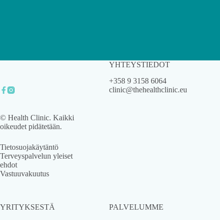
YHTEYSTIEDOT
+358 9 3158 6064
clinic@thehealthclinic.eu
© Health Clinic. Kaikki
oikeudet pidätetään.
Tietosuojakäytäntö
Terveyspalvelun yleiset
ehdot
Vastuuvakuutus
YRITYKSESTÄ
PALVELUMME